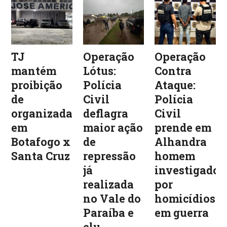
TJ
Operação
Operação
mantém
Lótus:
Contra
proibição
Polícia
Ataque:
de
Civil
Polícia
organizadas
deflagra
Civil
em
maior ação
prende em
Botafogo x
de
Alhandra
Santa Cruz
repressão
homem
já
investigado
realizada
por
no Vale do
homicídios
Paraíba e
em guerra