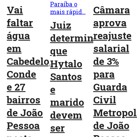
Vai
Câmara
faltar
aprova
Juiz
água
reajuste
determina
em
salarial
que
Cabedelo,
de 3%
Hytalo
Conde
para
Santos
e 27
Guarda
e
bairros
Civil
marido
de João
Metropol
devem
Pessoa
de João
ser