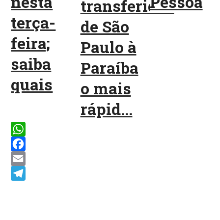
nesta
Pessoa
transferidos
terça-
de São
feira;
Paulo à
saiba
Paraíba
quais
o mais
rápid...
WhatsApp
Facebook
Email
Telegram