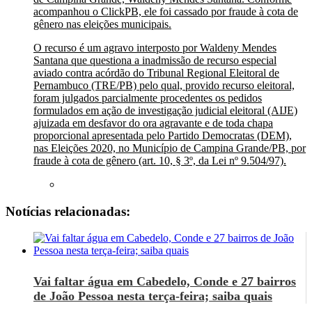
acompanhou o ClickPB, ele foi cassado por fraude à cota de
gênero nas eleições municipais.
O recurso é um agravo interposto por Waldeny Mendes
Santana que questiona a inadmissão de recurso especial
aviado contra acórdão do Tribunal Regional Eleitoral de
Pernambuco (TRE/PB) pelo qual, provido recurso eleitoral,
foram julgados parcialmente procedentes os pedidos
formulados em ação de investigação judicial eleitoral (AIJE)
ajuizada em desfavor do ora agravante e de toda chapa
proporcional apresentada pelo Partido Democratas (DEM),
nas Eleições 2020, no Município de Campina Grande/PB, por
fraude à cota de gênero (art. 10, § 3º, da Lei nº 9.504/97).
Notícias relacionadas:
Vai faltar água em Cabedelo, Conde e 27 bairros
de João Pessoa nesta terça-feira; saiba quais