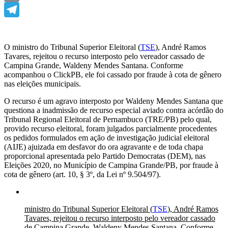
Email
Telegram
O ministro do Tribunal Superior Eleitoral (
TSE
), André Ramos
Tavares, rejeitou o recurso interposto pelo vereador cassado de
Campina Grande, Waldeny Mendes Santana. Conforme
acompanhou o ClickPB, ele foi cassado por fraude à cota de gênero
nas eleições municipais.
O recurso é um agravo interposto por Waldeny Mendes Santana que
questiona a inadmissão de recurso especial aviado contra acórdão do
Tribunal Regional Eleitoral de Pernambuco (TRE/PB) pelo qual,
provido recurso eleitoral, foram julgados parcialmente procedentes
os pedidos formulados em ação de investigação judicial eleitoral
(AIJE) ajuizada em desfavor do ora agravante e de toda chapa
proporcional apresentada pelo Partido Democratas (DEM), nas
Eleições 2020, no Município de Campina Grande/PB, por fraude à
cota de gênero (art. 10, § 3º, da Lei nº 9.504/97).
ministro do Tribunal Superior Eleitoral (
TSE
), André Ramos
Tavares, rejeitou o recurso interposto pelo vereador cassado
de Campina Grande, Waldeny Mendes Santana. Conforme