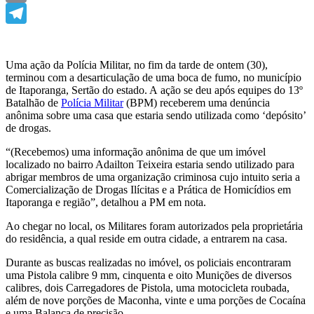
Email
Telegram
Uma ação da Polícia Militar, no fim da tarde de ontem (30),
terminou com a desarticulação de uma boca de fumo, no município
de Itaporanga, Sertão do estado. A ação se deu após equipes do 13º
Batalhão de
Polícia Militar
(BPM) receberem uma denúncia
anônima sobre uma casa que estaria sendo utilizada como ‘depósito’
de drogas.
“(Recebemos) uma informação anônima de que um imóvel
localizado no bairro Adailton Teixeira estaria sendo utilizado para
abrigar membros de uma organização criminosa cujo intuito seria a
Comercialização de Drogas Ilícitas e a Prática de Homicídios em
Itaporanga e região”, detalhou a PM em nota.
Ao chegar no local, os Militares foram autorizados pela proprietária
do residência, a qual reside em outra cidade, a entrarem na casa.
Durante as buscas realizadas no imóvel, os policiais encontraram
uma Pistola calibre 9 mm, cinquenta e oito Munições de diversos
calibres, dois Carregadores de Pistola, uma motocicleta roubada,
além de nove porções de Maconha, vinte e uma porções de Cocaína
e uma Balança de precisão.