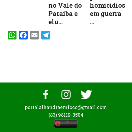
no Vale do
homicídios
Paraíba e
em guerra
elu...
...
WhatsApp
Facebook
Email
Telegram
portalalhandraemfoco@gmail.com
(83) 98119-3504