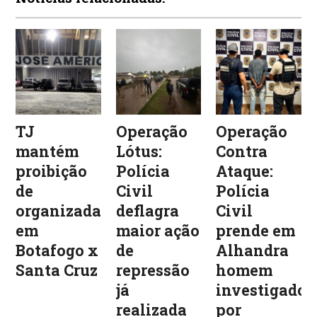
TJ
Operação
Operação
mantém
Lótus:
Contra
proibição
Polícia
Ataque:
de
Civil
Polícia
organizadas
deflagra
Civil
em
maior ação
prende em
Botafogo x
de
Alhandra
Santa Cruz
repressão
homem
já
investigado
realizada
por