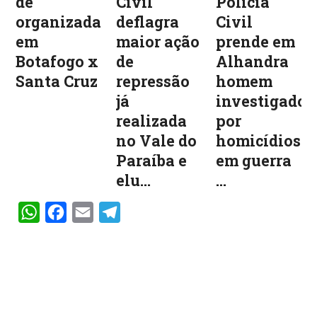
de
Civil
Polícia
organizadas
deflagra
Civil
em
maior ação
prende em
Botafogo x
de
Alhandra
Santa Cruz
repressão
homem
já
investigado
realizada
por
no Vale do
homicídios
Paraíba e
em guerra
elu...
...
WhatsApp
Facebook
Email
Telegram