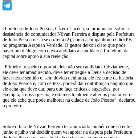
Email
Telegram
O prefeito de João Pessoa, Cícero Lucena, se pronunciou sobre a
desistência do comunicador Nilvan Ferreira à disputa pela Prefeitura
de João Pessoa nesta sexta-feira (2), como acompanhou o ClickPB
no programa Arapuan Verdade. O gestor deixou claro que pode
haver um diálogo com o ex-candidato a candidato à Prefeitura da
capital sobre apoio à sua reeleição.
“Primeiro, respeito o porquê dele não ser candidato. Obviamente,
ele deve ter amadurecido, deve ter entregue a Deus a decisão de
fazer nesse sentido e, sem dúvida nenhuma, ele fez parte da história
de João Pessoa e, com certeza, poderá dar contribuição naquilo que
ele acha que deve dar, para que faça críticas e sugestões, por
exemplo, à nossa gestão, e estamos totalmente abertos para ouvir o
que ele acha que pode melhorar na cidade de João Pessoa”, declarou
o prefeito.
Sobre o fato de Nilvan Ferreira ter anunciado também que só entre
junho e julho vai decidir quem vai apoiar na disputa pela Prefeitura
de João Pessoa e a possibilidade de ter uma conversa com o