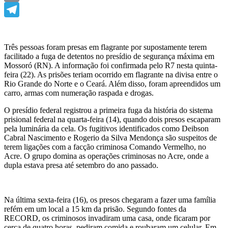
Email
Telegram
Três pessoas foram presas em flagrante por supostamente terem
facilitado a fuga de detentos no presídio de segurança máxima em
Mossoró (RN). A informação foi confirmada pelo R7 nesta quinta-
feira (22). As prisões teriam ocorrido em flagrante na divisa entre o
Rio Grande do Norte e o Ceará. Além disso, foram apreendidos um
carro, armas com numeração raspada e drogas.
O presídio federal registrou a primeira fuga da história do sistema
prisional federal na quarta-feira (14), quando dois presos escaparam
pela luminária da cela. Os fugitivos identificados como Deibson
Cabral Nascimento e Rogerio da Silva Mendonça são suspeitos de
terem ligações com a facção criminosa Comando Vermelho, no
Acre. O grupo domina as operações criminosas no Acre, onde a
dupla estava presa até setembro do ano passado.
Na última sexta-feira (16), os presos chegaram a fazer uma família
refém em um local a 15 km da prisão. Segundo fontes da
RECORD, os criminosos invadiram uma casa, onde ficaram por
cerca de quatro horas, pediram comida e roubaram um celular. Em