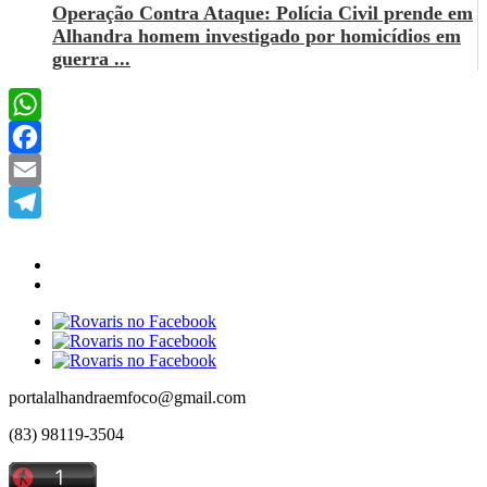
Operação Contra Ataque: Polícia Civil prende em
Alhandra homem investigado por homicídios em
guerra ...
WhatsApp
Facebook
Email
Telegram
portalalhandraemfoco@gmail.com
(83) 98119-3504