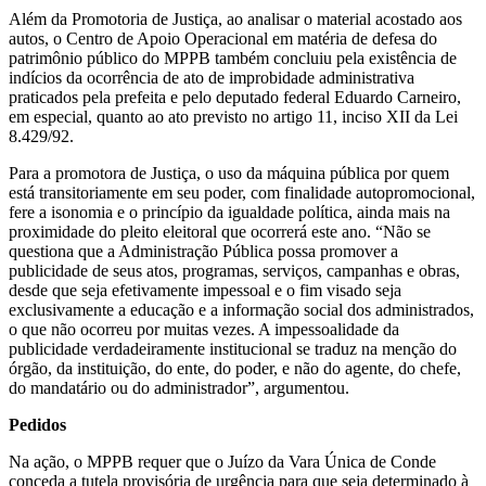
Além da Promotoria de Justiça, ao analisar o material acostado aos
autos, o Centro de Apoio Operacional em matéria de defesa do
patrimônio público do MPPB também concluiu pela existência de
indícios da ocorrência de ato de improbidade administrativa
praticados pela prefeita e pelo deputado federal Eduardo Carneiro,
em especial, quanto ao ato previsto no artigo 11, inciso XII da Lei
8.429/92.
Para a promotora de Justiça, o uso da máquina pública por quem
está transitoriamente em seu poder, com finalidade autopromocional,
fere a isonomia e o princípio da igualdade política, ainda mais na
proximidade do pleito eleitoral que ocorrerá este ano. “Não se
questiona que a Administração Pública possa promover a
publicidade de seus atos, programas, serviços, campanhas e obras,
desde que seja efetivamente impessoal e o fim visado seja
exclusivamente a educação e a informação social dos administrados,
o que não ocorreu por muitas vezes. A impessoalidade da
publicidade verdadeiramente institucional se traduz na menção do
órgão, da instituição, do ente, do poder, e não do agente, do chefe,
do mandatário ou do administrador”, argumentou.
Pedidos
Na ação, o MPPB requer que o Juízo da Vara Única de Conde
conceda a tutela provisória de urgência para que seja determinado à