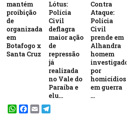
mantém
Lótus:
Contra
proibição
Polícia
Ataque:
de
Civil
Polícia
organizadas
deflagra
Civil
em
maior ação
prende em
Botafogo x
de
Alhandra
Santa Cruz
repressão
homem
já
investigado
realizada
por
no Vale do
homicídios
Paraíba e
em guerra
elu...
...
WhatsApp
Facebook
Email
Telegram