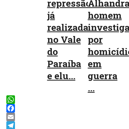
repressão
Alhandr
já
homem
realizada
investig
no Vale
por
do
homicídi
Paraíba
em
e elu...
guerra
...
WhatsApp
Facebook
Email