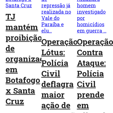
TJ
mantém
proibição
Operação
Operaçã
de
Lótus:
Contra
organizadas
Polícia
Ataque:
em
Civil
Polícia
Botafogo
deflagra
Civil
x Santa
maior
prende
Cruz
ação de
em