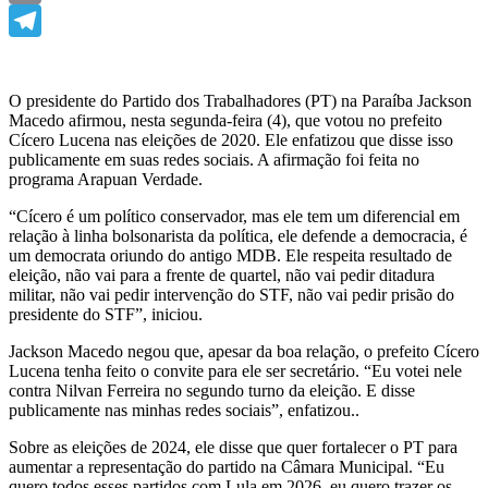
Email
Telegram
O presidente do Partido dos Trabalhadores (PT) na Paraíba Jackson
Macedo afirmou, nesta segunda-feira (4), que votou no prefeito
Cícero Lucena nas eleições de 2020. Ele enfatizou que disse isso
publicamente em suas redes sociais. A afirmação foi feita no
programa Arapuan Verdade.
“Cícero é um político conservador, mas ele tem um diferencial em
relação à linha bolsonarista da política, ele defende a democracia, é
um democrata oriundo do antigo MDB. Ele respeita resultado de
eleição, não vai para a frente de quartel, não vai pedir ditadura
militar, não vai pedir intervenção do STF, não vai pedir prisão do
presidente do STF”, iniciou.
Jackson Macedo negou que, apesar da boa relação, o prefeito Cícero
Lucena tenha feito o convite para ele ser secretário. “Eu votei nele
contra Nilvan Ferreira no segundo turno da eleição. E disse
publicamente nas minhas redes sociais”, enfatizou..
Sobre as eleições de 2024, ele disse que quer fortalecer o PT para
aumentar a representação do partido na Câmara Municipal. “Eu
quero todos esses partidos com Lula em 2026, eu quero trazer os