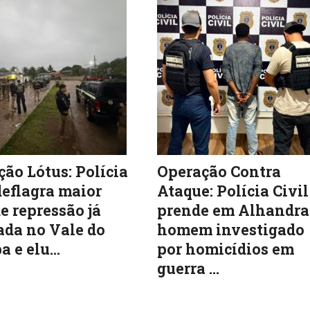
ão Lótus: Polícia
Operação Contra
deflagra maior
Ataque: Polícia Civil
e repressão já
prende em Alhandra
ada no Vale do
homem investigado
a e elu...
por homicídios em
guerra ...