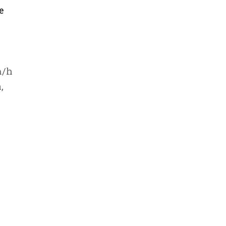
e
m/h
,