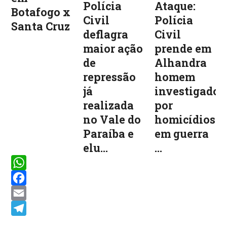
Polícia
Ataque:
Botafogo x
Civil
Polícia
Santa Cruz
deflagra
Civil
maior ação
prende em
de
Alhandra
repressão
homem
já
investigado
realizada
por
no Vale do
homicídios
Paraíba e
em guerra
elu...
...
WhatsApp
Facebook
Email
Telegram