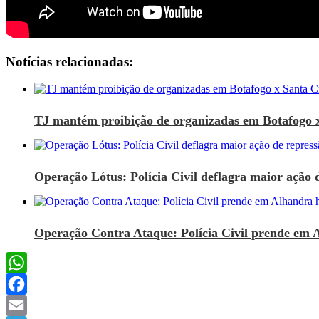
Notícias relacionadas:
TJ mantém proibição de organizadas em Botafogo 
Operação Lótus: Polícia Civil deflagra maior ação d
Operação Contra Ataque: Polícia Civil prende em 
WhatsApp
Facebook