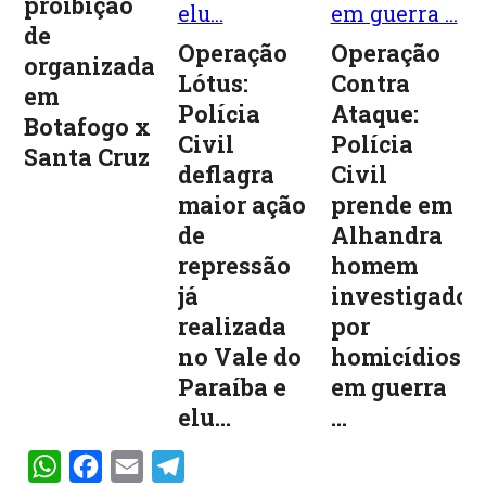
proibição
de
Operação
Operação
organizadas
Lótus:
Contra
em
Polícia
Ataque:
Botafogo x
Civil
Polícia
Santa Cruz
deflagra
Civil
maior ação
prende em
de
Alhandra
repressão
homem
já
investigado
realizada
por
no Vale do
homicídios
Paraíba e
em guerra
elu...
...
WhatsApp
Facebook
Email
Telegram