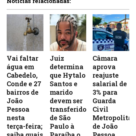
Notícias relacionadas:
Vai faltar
Juiz
Câmara
água em
determina
aprova
Cabedelo,
que Hytalo
reajuste
Conde e 27
Santos e
salarial de
bairros de
marido
3% para
João
devem ser
Guarda
Pessoa
transferidos
Civil
nesta
de São
Metropolita
terça-feira;
Paulo à
de João
saiba quais
Paraíba o
Pessoa