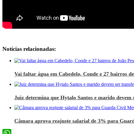
Notícias relacionadas:
Vai faltar água em Cabedelo, Conde e 27 bairros de 
Juiz determina que Hytalo Santos e marido devem se
Câmara aprova reajuste salarial de 3% para Guard