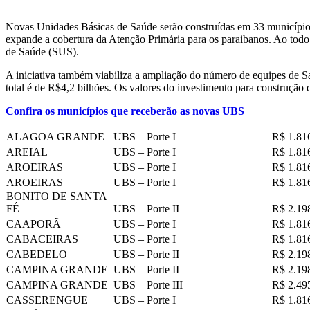
Novas Unidades Básicas de Saúde serão construídas em 33 municípi
expande a cobertura da Atenção Primária para os paraibanos. Ao todo
de Saúde (SUS).
A iniciativa também viabiliza a ampliação do número de equipes de S
total é de R$4,2 bilhões. Os valores do investimento para construçã
Confira os municípios que receberão as novas UBS
ALAGOA GRANDE
UBS – Porte I
R$ 1.81
AREIAL
UBS – Porte I
R$ 1.81
AROEIRAS
UBS – Porte I
R$ 1.81
AROEIRAS
UBS – Porte I
R$ 1.81
BONITO DE SANTA
FÉ
UBS – Porte II
R$ 2.19
CAAPORÃ
UBS – Porte I
R$ 1.81
CABACEIRAS
UBS – Porte I
R$ 1.81
CABEDELO
UBS – Porte II
R$ 2.19
CAMPINA GRANDE
UBS – Porte II
R$ 2.19
CAMPINA GRANDE
UBS – Porte III
R$ 2.49
CASSERENGUE
UBS – Porte I
R$ 1.81