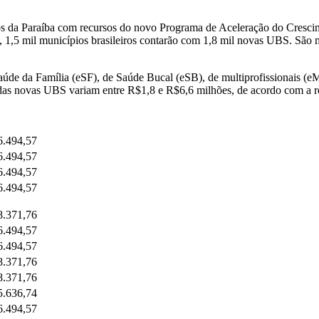
os da Paraíba com recursos do novo Programa de Aceleração do Cresc
, 1,5 mil municípios brasileiros contarão com 1,8 mil novas UBS. São 
aúde da Família (eSF), de Saúde Bucal (eSB), de multiprofissionais (
o das novas UBS variam entre R$1,8 e R$6,6 milhões, de acordo com a 
6.494,57
6.494,57
6.494,57
6.494,57
8.371,76
6.494,57
6.494,57
8.371,76
8.371,76
5.636,74
6.494,57