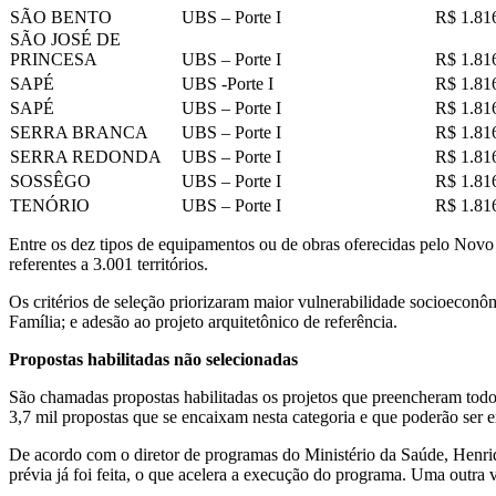
SÃO BENTO
UBS – Porte I
R$ 1.81
SÃO JOSÉ DE
PRINCESA
UBS – Porte I
R$ 1.81
SAPÉ
UBS -Porte I
R$ 1.81
SAPÉ
UBS – Porte I
R$ 1.81
SERRA BRANCA
UBS – Porte I
R$ 1.81
SERRA REDONDA
UBS – Porte I
R$ 1.81
SOSSÊGO
UBS – Porte I
R$ 1.81
TENÓRIO
UBS – Porte I
R$ 1.81
Entre os dez tipos de equipamentos ou de obras oferecidas pelo Novo
referentes a 3.001 territórios.
Os critérios de seleção priorizaram maior vulnerabilidade socioeconô
Família; e adesão ao projeto arquitetônico de referência.
Propostas habilitadas não selecionadas
São chamadas propostas habilitadas os projetos que preencheram tod
3,7 mil propostas que se encaixam nesta categoria e que poderão ser 
De acordo com o diretor de programas do Ministério da Saúde, Henri
prévia já foi feita, o que acelera a execução do programa. Uma outra