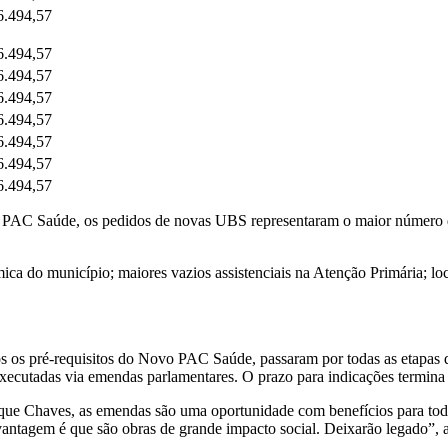
6.494,57
6.494,57
6.494,57
6.494,57
6.494,57
6.494,57
6.494,57
6.494,57
 PAC Saúde, os pedidos de novas UBS representaram o maior número de 
mica do município; maiores vazios assistenciais na Atenção Primária; l
os os pré-requisitos do Novo PAC Saúde, passaram por todas as etapas 
executadas via emendas parlamentares. O prazo para indicações termina 
que Chaves, as emendas são uma oportunidade com benefícios para tod
 vantagem é que são obras de grande impacto social. Deixarão legado”, 