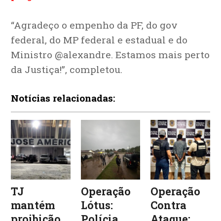
“Agradeço o empenho da PF, do gov
federal, do MP federal e estadual e do
Ministro @alexandre. Estamos mais perto
da Justiça!”, completou.
Notícias relacionadas:
TJ
Operação
Operação
mantém
Lótus:
Contra
proibição
Polícia
Ataque: