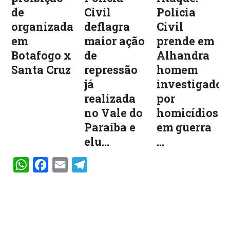
de
Civil
Polícia
organizadas
deflagra
Civil
em
maior ação
prende em
Botafogo x
de
Alhandra
Santa Cruz
repressão
homem
já
investigado
realizada
por
no Vale do
homicídios
Paraíba e
em guerra
elu...
...
WhatsApp
Facebook
Email
Telegram