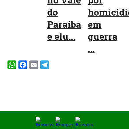
no Vale
por
do
homicídi
Paraíba
em
e elu...
guerra
...
WhatsApp
Facebook
Email
Telegram