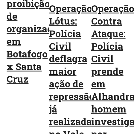
proibição
Operação
Operaçã
de
Lótus:
Contra
organizadas
Polícia
Ataque:
em
Civil
Polícia
Botafogo
deflagra
Civil
x Santa
maior
prende
Cruz
ação de
em
repressão
Alhandr
já
homem
realizada
investig