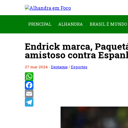
PRINCIPAL
ALHANDRA
BRASIL E MUNDO
Endrick marca, Paquetá
amistoso contra Espan
27 mar 2024 -
Destaque
/
Esportes
WhatsApp
Facebook
Email
Telegram