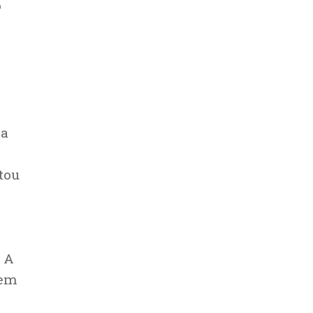
o
na
tou
 A
 em