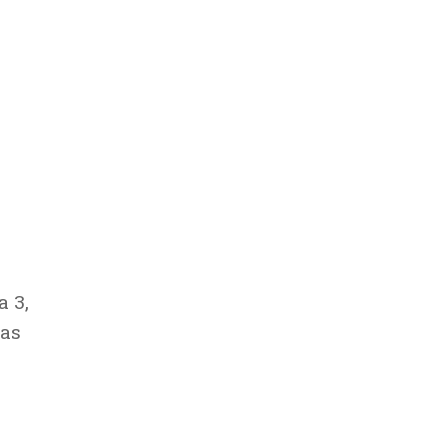
a 3,
ças