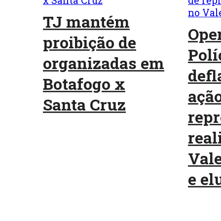
TJ mantém
Oper
proibição de
Polí
organizadas em
defl
Botafogo x
ação
Santa Cruz
repr
real
Vale
e elu