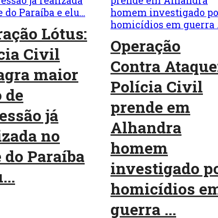
ação Lótus:
Operação
cia Civil
Contra Ataque
agra maior
Polícia Civil
 de
prende em
essão já
Alhandra
izada no
homem
 do Paraíba
investigado p
...
homicídios e
guerra ...