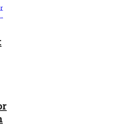
:
or
m