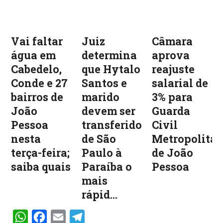
Vai faltar
Juiz
Câmara
água em
determina
aprova
Cabedelo,
que Hytalo
reajuste
Conde e 27
Santos e
salarial de
bairros de
marido
3% para
João
devem ser
Guarda
Pessoa
transferidos
Civil
nesta
de São
Metropolita
terça-feira;
Paulo à
de João
saiba quais
Paraíba o
Pessoa
mais
rápid...
WhatsApp
Facebook
Email
Telegram