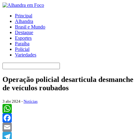
Principal
Alhandra
Brasil e Mundo
Destaque
Esportes
Paraíba
Policial
Variedades
Operação policial desarticula desmanche
de veículos roubados
3 abr 2024 -
Notícias
WhatsApp
Facebook
Email