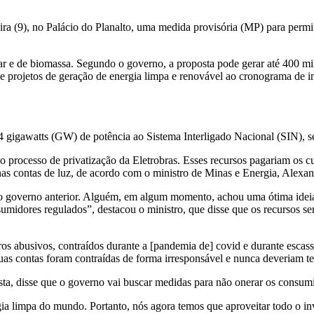
feira (9), no Palácio do Planalto, uma medida provisória (MP) para perm
lar e de biomassa. Segundo o governo, a proposta pode gerar até 400 mi
 projetos de geração de energia limpa e renovável ao cronograma de im
4 gigawatts (GW) de potência ao Sistema Interligado Nacional (SIN),
processo de privatização da Eletrobras. Esses recursos pagariam os cust
as contas de luz, de acordo com o ministro de Minas e Energia, Alexand
do governo anterior. Alguém, em algum momento, achou uma ótima ideia 
onsumidores regulados”, destacou o ministro, que disse que os recursos 
ros abusivos, contraídos durante a [pandemia de] covid e durante escas
uas contas foram contraídas de forma irresponsável e nunca deveriam te
sta, disse que o governo vai buscar medidas para não onerar os consum
ia limpa do mundo. Portanto, nós agora temos que aproveitar todo o in