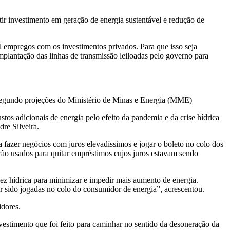
itir investimento em geração de energia sustentável e redução de
l empregos com os investimentos privados. Para que isso seja
plantação das linhas de transmissão leiloadas pelo governo para
 segundo projeções do Ministério de Minas e Energia (MME)
os adicionais de energia pelo efeito da pandemia e da crise hídrica
re Silveira.
fazer negócios com juros elevadíssimos e jogar o boleto no colo dos
serão usados para quitar empréstimos cujos juros estavam sendo
sez hídrica para minimizar e impedir mais aumento de energia.
r sido jogadas no colo do consumidor de energia”, acrescentou.
idores.
vestimento que foi feito para caminhar no sentido da desoneração da