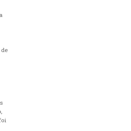
a
 de
os
,
foi