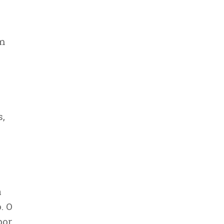
um
s,
a
. O
por