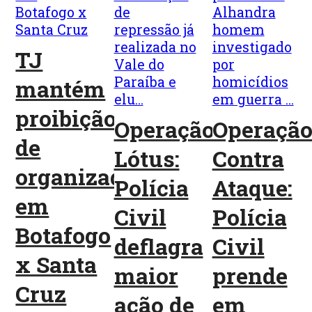
TJ
mantém
proibição
Operação
Operaçã
de
Lótus:
Contra
organizadas
Polícia
Ataque:
em
Civil
Polícia
Botafogo
deflagra
Civil
x Santa
maior
prende
Cruz
ação de
em