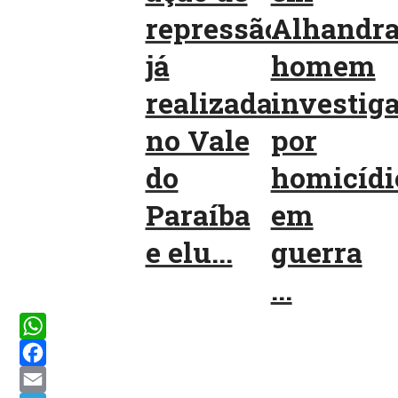
repressão
Alhandr
já
homem
realizada
investig
no Vale
por
do
homicídi
Paraíba
em
e elu...
guerra
...
WhatsApp
Facebook