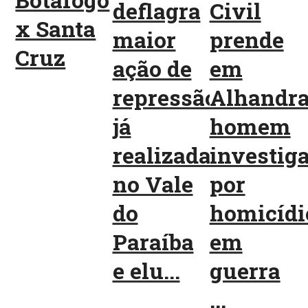
Botafogo
deflagra
Civil
x Santa
maior
prende
Cruz
ação de
em
repressão
Alhandr
já
homem
realizada
investig
no Vale
por
do
homicídi
Paraíba
em
e elu...
guerra
...