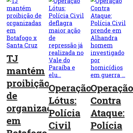
TJ
mantém
proibição
Operação
Operaçã
de
Lótus:
Contra
organizadas
Polícia
Ataque:
em
Civil
Polícia