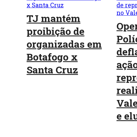
TJ mantém
Oper
proibição de
Polí
organizadas em
defl
Botafogo x
ação
Santa Cruz
repr
real
Vale
e elu