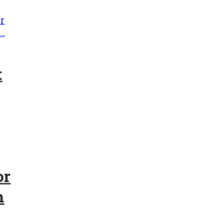
:
or
m