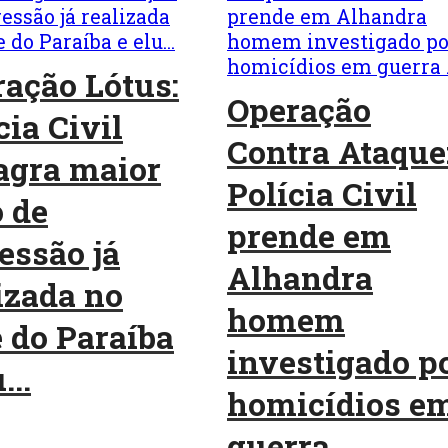
ação Lótus:
Operação
cia Civil
Contra Ataque
agra maior
Polícia Civil
 de
prende em
essão já
Alhandra
izada no
homem
 do Paraíba
investigado p
...
homicídios e
guerra ...