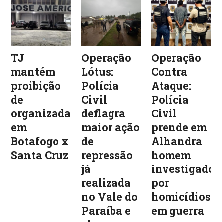
TJ
Operação
Operação
mantém
Lótus:
Contra
proibição
Polícia
Ataque:
de
Civil
Polícia
organizadas
deflagra
Civil
em
maior ação
prende em
Botafogo x
de
Alhandra
Santa Cruz
repressão
homem
já
investigado
realizada
por
no Vale do
homicídios
Paraíba e
em guerra