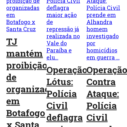
TJ
mantém
proibição
Operação
Operaçã
de
Lótus:
Contra
organizadas
Polícia
Ataque:
em
Civil
Polícia
Botafogo
deflagra
Civil
x Santa