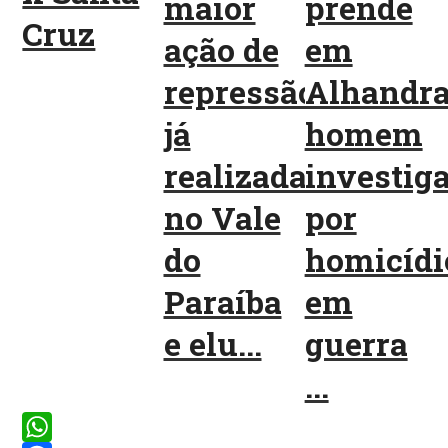
maior
prende
Cruz
ação de
em
repressão
Alhandr
já
homem
realizada
investig
no Vale
por
do
homicídi
Paraíba
em
e elu...
guerra
...