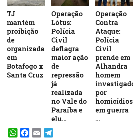
TJ
Operação
Operação
mantém
Lótus:
Contra
proibição
Polícia
Ataque:
de
Civil
Polícia
organizadas
deflagra
Civil
em
maior ação
prende em
Botafogo x
de
Alhandra
Santa Cruz
repressão
homem
já
investigado
realizada
por
no Vale do
homicídios
Paraíba e
em guerra
elu...
...
WhatsApp
Facebook
Email
Telegram