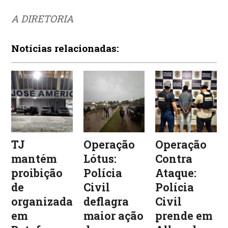
A DIRETORIA
Notícias relacionadas:
TJ
Operação
Operação
mantém
Lótus:
Contra
proibição
Polícia
Ataque:
de
Civil
Polícia
organizadas
deflagra
Civil
em
maior ação
prende em