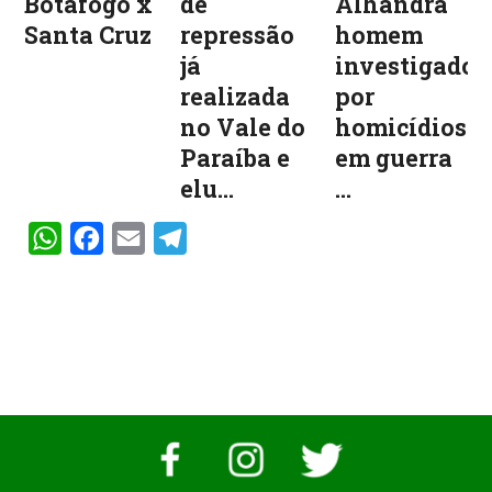
Botafogo x
de
Alhandra
Santa Cruz
repressão
homem
já
investigado
realizada
por
no Vale do
homicídios
Paraíba e
em guerra
elu...
...
WhatsApp
Facebook
Email
Telegram