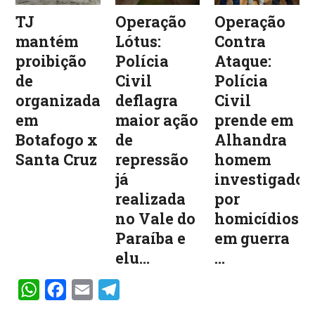
TJ
Operação
Operação
mantém
Lótus:
Contra
proibição
Polícia
Ataque:
de
Civil
Polícia
organizadas
deflagra
Civil
em
maior ação
prende em
Botafogo x
de
Alhandra
Santa Cruz
repressão
homem
já
investigado
realizada
por
no Vale do
homicídios
Paraíba e
em guerra
elu...
...
WhatsApp
Facebook
Email
Telegram