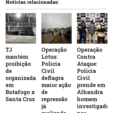
Notícias relacionadas:
TJ
Operação
Operação
mantém
Lótus:
Contra
proibição
Polícia
Ataque:
de
Civil
Polícia
organizadas
deflagra
Civil
em
maior ação
prende em
Botafogo x
de
Alhandra
Santa Cruz
repressão
homem
já
investigado