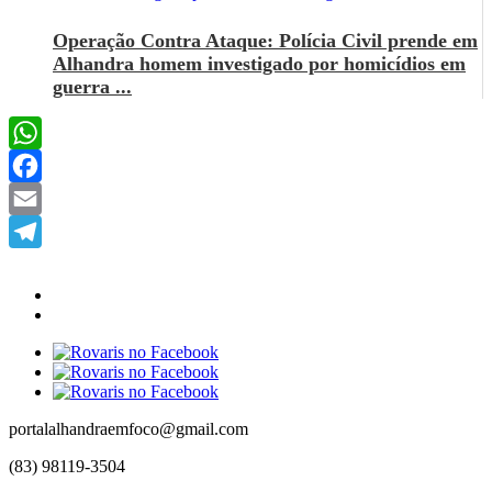
Operação Contra Ataque: Polícia Civil prende em
Alhandra homem investigado por homicídios em
guerra ...
WhatsApp
Facebook
Email
Telegram
portalalhandraemfoco@gmail.com
(83) 98119-3504