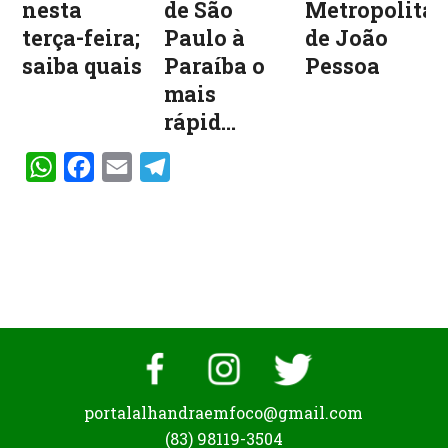
nesta
de São
Metropolita
terça-feira;
Paulo à
de João
saiba quais
Paraíba o
Pessoa
mais
rápid...
WhatsApp
Facebook
Email
Telegram
portalalhandraemfoco@gmail.com
(83) 98119-3504