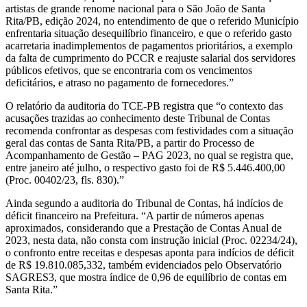
artistas de grande renome nacional para o São João de Santa
Rita/PB, edição 2024, no entendimento de que o referido Município
enfrentaria situação desequilíbrio financeiro, e que o referido gasto
acarretaria inadimplementos de pagamentos prioritários, a exemplo
da falta de cumprimento do PCCR e reajuste salarial dos servidores
públicos efetivos, que se encontraria com os vencimentos
deficitários, e atraso no pagamento de fornecedores.”
O relatório da auditoria do TCE-PB registra que “o contexto das
acusações trazidas ao conhecimento deste Tribunal de Contas
recomenda confrontar as despesas com festividades com a situação
geral das contas de Santa Rita/PB, a partir do Processo de
Acompanhamento de Gestão – PAG 2023, no qual se registra que,
entre janeiro até julho, o respectivo gasto foi de R$ 5.446.400,00
(Proc. 00402/23, fls. 830).”
Ainda segundo a auditoria do Tribunal de Contas, há indícios de
déficit financeiro na Prefeitura. “A partir de números apenas
aproximados, considerando que a Prestação de Contas Anual de
2023, nesta data, não consta com instrução inicial (Proc. 02234/24),
o confronto entre receitas e despesas aponta para indícios de déficit
de R$ 19.810.085,332, também evidenciados pelo Observatório
SAGRES3, que mostra índice de 0,96 de equilíbrio de contas em
Santa Rita.”