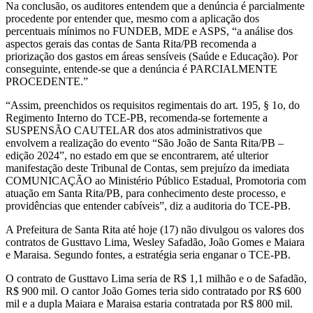
Na conclusão, os auditores entendem que a denúncia é parcialmente
procedente por entender que, mesmo com a aplicação dos
percentuais mínimos no FUNDEB, MDE e ASPS, “a análise dos
aspectos gerais das contas de Santa Rita/PB recomenda a
priorização dos gastos em áreas sensíveis (Saúde e Educação). Por
conseguinte, entende-se que a denúncia é PARCIALMENTE
PROCEDENTE.”
“Assim, preenchidos os requisitos regimentais do art. 195, § 1o, do
Regimento Interno do TCE-PB, recomenda-se fortemente a
SUSPENSÃO CAUTELAR dos atos administrativos que
envolvem a realização do evento “São João de Santa Rita/PB –
edição 2024”, no estado em que se encontrarem, até ulterior
manifestação deste Tribunal de Contas, sem prejuízo da imediata
COMUNICAÇÃO ao Ministério Público Estadual, Promotoria com
atuação em Santa Rita/PB, para conhecimento deste processo, e
providências que entender cabíveis”, diz a auditoria do TCE-PB.
A Prefeitura de Santa Rita até hoje (17) não divulgou os valores dos
contratos de Gusttavo Lima, Wesley Safadão, João Gomes e Maiara
e Maraisa. Segundo fontes, a estratégia seria enganar o TCE-PB.
O contrato de Gusttavo Lima seria de R$ 1,1 milhão e o de Safadão,
R$ 900 mil. O cantor João Gomes teria sido contratado por R$ 600
mil e a dupla Maiara e Maraisa estaria contratada por R$ 800 mil.