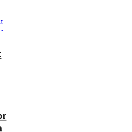
:
or
m