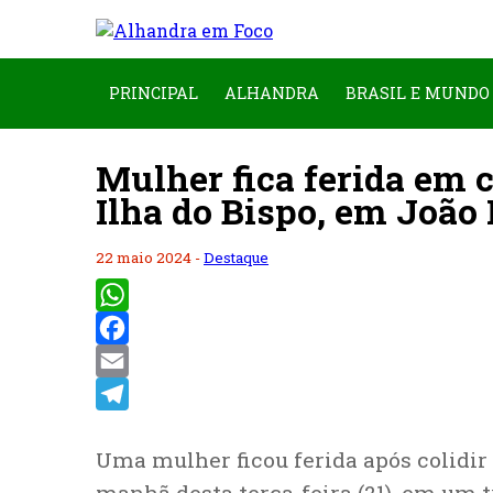
PRINCIPAL
ALHANDRA
BRASIL E MUNDO
Mulher fica ferida em c
Ilha do Bispo, em João
22 maio 2024 -
Destaque
WhatsApp
Facebook
Email
Telegram
Uma mulher ficou ferida após colidir
manhã desta terça-feira (21), em um t