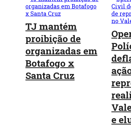
TJ mantém
Oper
proibição de
Polí
organizadas em
defl
Botafogo x
ação
Santa Cruz
repr
real
Vale
e elu