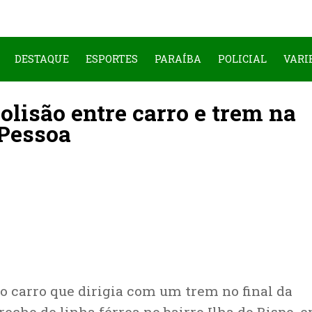
DESTAQUE
ESPORTES
PARAÍBA
POLICIAL
VARI
olisão entre carro e trem na
 Pessoa
 o carro que dirigia com um trem no final da
recho de linha férrea no bairro Ilha do Bispo, 