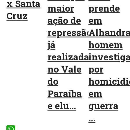
x Santa
maior
prende
Cruz
ação de
em
repressão
Alhandr
já
homem
realizada
investig
no Vale
por
do
homicídi
Paraíba
em
e elu...
guerra
...