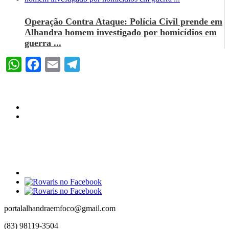
Operação Contra Ataque: Polícia Civil prende em
Alhandra homem investigado por homicídios em
guerra ...
WhatsApp
Facebook
Email
Telegram
portalalhandraemfoco@gmail.com
(83) 98119-3504