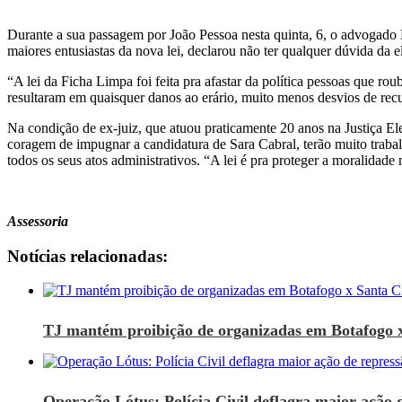
Durante a sua passagem por João Pessoa nesta quinta, 6, o advogado M
maiores entusiastas da nova lei, declarou não ter qualquer dúvida da e
“A lei da Ficha Limpa foi feita pra afastar da política pessoas que r
resultaram em quaisquer danos ao erário, muito menos desvios de recu
Na condição de ex-juiz, que atuou praticamente 20 anos na Justiça Ele
coragem de impugnar a candidatura de Sara Cabral, terão muito trabal
todos os seus atos administrativos. “A lei é pra proteger a moralidad
Assessoria
Notícias relacionadas:
TJ mantém proibição de organizadas em Botafogo 
Operação Lótus: Polícia Civil deflagra maior ação d