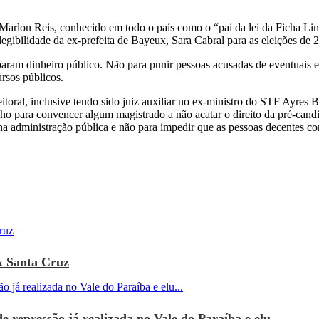
arlon Reis, conhecido em todo o país como o “pai da lei da Ficha Limp
legibilidade da ex-prefeita de Bayeux, Sara Cabral para as eleições de 2
oubaram dinheiro público. Não para punir pessoas acusadas de eventuais 
rsos públicos.
itoral, inclusive tendo sido juiz auxiliar no ex-ministro do STF Ayres
ho para convencer algum magistrado a não acatar o direito da pré-candid
e na administração pública e não para impedir que as pessoas decentes c
x Santa Cruz
e repressão já realizada no Vale do Paraíba e elu...