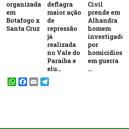
organizadas
deflagra
Civil
em
maior ação
prende em
Botafogo x
de
Alhandra
Santa Cruz
repressão
homem
já
investigado
realizada
por
no Vale do
homicídios
Paraíba e
em guerra
elu...
...
WhatsApp
Facebook
Email
Telegram