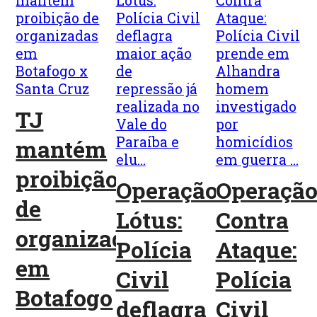
TJ
mantém
proibição
Operação
Operaçã
de
Lótus:
Contra
organizadas
Polícia
Ataque:
em
Civil
Polícia
Botafogo
deflagra
Civil