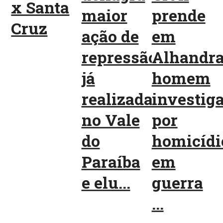
x Santa
maior
prende
Cruz
ação de
em
repressão
Alhandr
já
homem
realizada
investig
no Vale
por
do
homicídi
Paraíba
em
e elu...
guerra
...