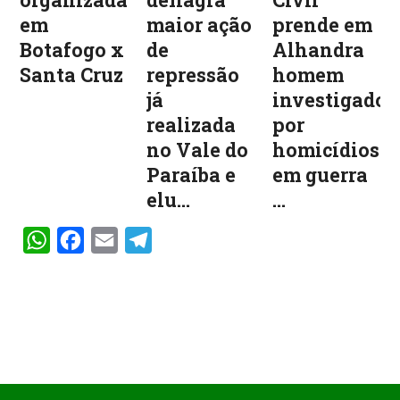
organizadas
deflagra
Civil
em
maior ação
prende em
Botafogo x
de
Alhandra
Santa Cruz
repressão
homem
já
investigado
realizada
por
no Vale do
homicídios
Paraíba e
em guerra
elu...
...
WhatsApp
Facebook
Email
Telegram