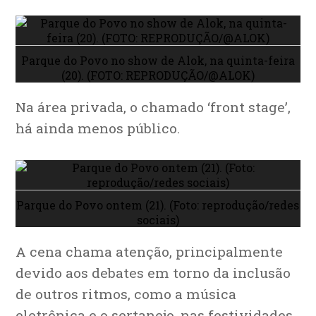
Parque do Povo no show de Alok, na quinta-feira
(20). (FOTO: REPRODUÇÃO/@ALOK)
Na área privada, o chamado ‘front stage’,
há ainda menos público.
Parque do Povo ontem (21). (Foto: reprodução/redes
sociais)
A cena chama atenção, principalmente
devido aos debates em torno da inclusão
de outros ritmos, como a música
eletrônica e o sertanejo, nas festividades