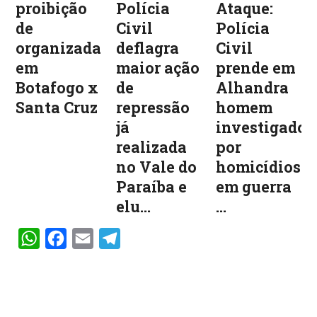
proibição
Polícia
Ataque:
de
Civil
Polícia
organizadas
deflagra
Civil
em
maior ação
prende em
Botafogo x
de
Alhandra
Santa Cruz
repressão
homem
já
investigado
realizada
por
no Vale do
homicídios
Paraíba e
em guerra
elu...
...
WhatsApp
Facebook
Email
Telegram