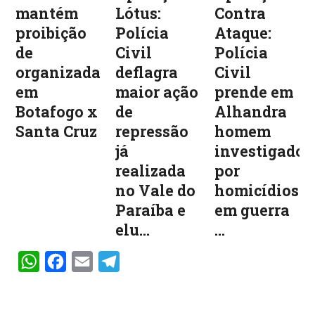
mantém
Lótus:
Contra
proibição
Polícia
Ataque:
de
Civil
Polícia
organizadas
deflagra
Civil
em
maior ação
prende em
Botafogo x
de
Alhandra
Santa Cruz
repressão
homem
já
investigado
realizada
por
no Vale do
homicídios
Paraíba e
em guerra
elu...
...
WhatsApp
Facebook
Email
Telegram