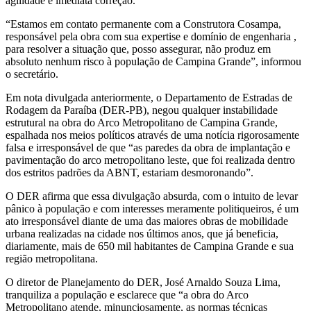
agilidade e imediata correção.
“Estamos em contato permanente com a Construtora Cosampa,
responsável pela obra com sua expertise e domínio de engenharia ,
para resolver a situação que, posso assegurar, não produz em
absoluto nenhum risco à população de Campina Grande”, informou
o secretário.
Em nota divulgada anteriormente, o Departamento de Estradas de
Rodagem da Paraíba (DER-PB), negou qualquer instabilidade
estrutural na obra do Arco Metropolitano de Campina Grande,
espalhada nos meios políticos através de uma notícia rigorosamente
falsa e irresponsável de que “as paredes da obra de implantação e
pavimentação do arco metropolitano leste, que foi realizada dentro
dos estritos padrões da ABNT, estariam desmoronando”.
O DER afirma que essa divulgação absurda, com o intuito de levar
pânico à população e com interesses meramente politiqueiros, é um
ato irresponsável diante de uma das maiores obras de mobilidade
urbana realizadas na cidade nos últimos anos, que já beneficia,
diariamente, mais de 650 mil habitantes de Campina Grande e sua
região metropolitana.
O diretor de Planejamento do DER, José Arnaldo Souza Lima,
tranquiliza a população e esclarece que “a obra do Arco
Metropolitano atende, minunciosamente, as normas técnicas