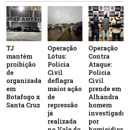
TJ
Operação
Operação
mantém
Lótus:
Contra
proibição
Polícia
Ataque:
de
Civil
Polícia
organizadas
deflagra
Civil
em
maior ação
prende em
Botafogo x
de
Alhandra
Santa Cruz
repressão
homem
já
investigado
realizada
por
no Vale do
homicídios