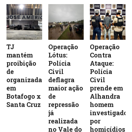
TJ
Operação
Operação
mantém
Lótus:
Contra
proibição
Polícia
Ataque:
de
Civil
Polícia
organizadas
deflagra
Civil
em
maior ação
prende em
Botafogo x
de
Alhandra
Santa Cruz
repressão
homem
já
investigado
realizada
por
no Vale do
homicídios