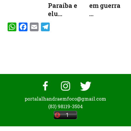
Paraíba e
em guerra
elu...
...
WhatsApp
Facebook
Email
Telegram
portalalhandraemfoco@gmail.com
(83) 98119-3504